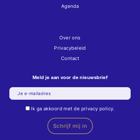
Agenda
Over ons
Privacybeleid
Contact
Meld je aan voor de nieuwsbrief
Ik ga akkoord met de
privacy policy
.