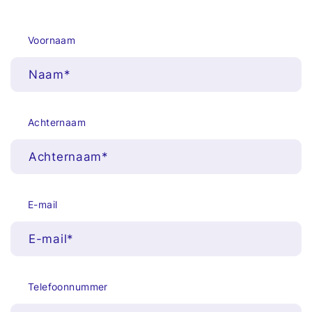
Voornaam
Achternaam
E-mail
Telefoonnummer