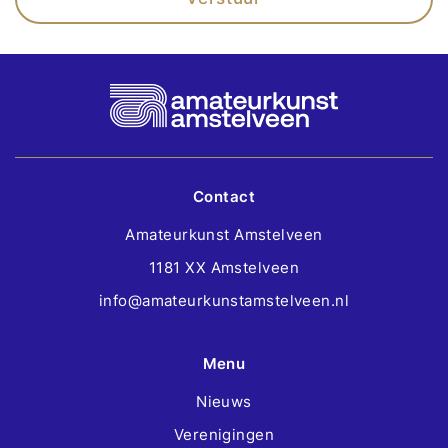
Contact
Amateurkunst Amstelveen
1181 XX Amstelveen
info@amateurkunstamstelveen.nl
Menu
Nieuws
Verenigingen