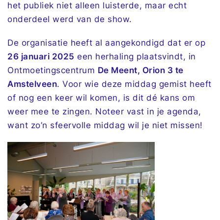
het publiek niet alleen luisterde, maar echt
onderdeel werd van de show.
De organisatie heeft al aangekondigd dat er op
26 januari 2025
een herhaling plaatsvindt, in
Ontmoetingscentrum
De Meent, Orion 3 te
Amstelveen
. Voor wie deze middag gemist heeft
of nog een keer wil komen, is dit dé kans om
weer mee te zingen. Noteer vast in je agenda,
want zo’n sfeervolle middag wil je niet missen!