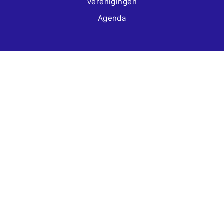
Verenigingen
Agenda
Over ons
Privacybeleid
Contact
Meld je aan voor de nieuwsbrief
Ik ga akkoord met de
privacy policy
.