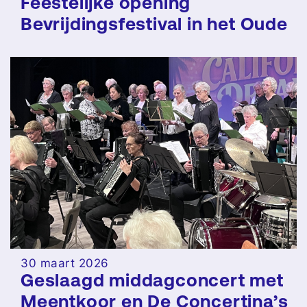
Feestelijke opening
Bevrijdingsfestival in het Oude
Dorp
30 maart 2026
Geslaagd middagconcert met
Meentkoor en De Concertina’s