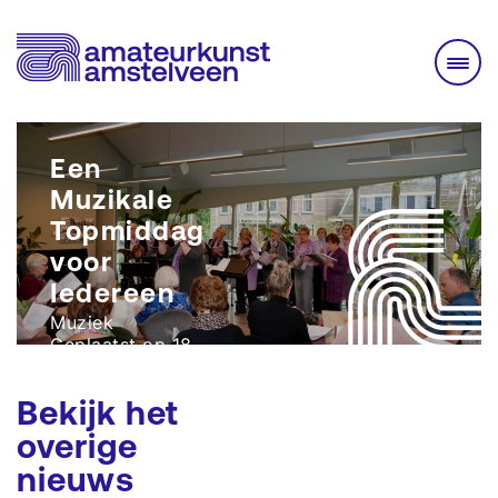
Een
Muzikale
Topmiddag
voor
Iedereen
Muziek
Geplaatst op 18
november 2024
Bekijk het
overige
nieuws