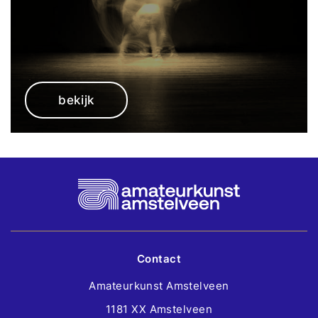
bekijk
Contact
Amateurkunst Amstelveen
1181 XX Amstelveen